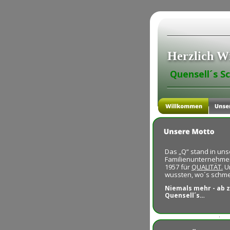
Herzlich W
Quensell´s S
                       
Das „Q“ stand in un
Familienunternehmen
1957 für 
QUALITÄT.
 U
wussten, wo´s schme
Niemals mehr - ab z
Quensell´s…