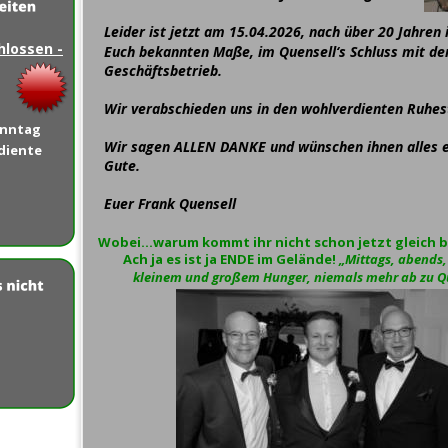
Leider ist jetzt am 15.04.2026, nach über 20 Jahren 
hlossen -
Euch bekannten Maße, im Quensell‘s Schluss mit de
Geschäftsbetrieb.
Wir verabschieden uns in den wohlverdienten Ruhes
nntag 
Wir sagen ALLEN DANKE und wünschen ihnen alles e
diente 
Gute.
Euer Frank Quensell 
Wobei…warum kommt ihr nicht schon jetzt gleich be
Ach ja es ist ja ENDE im Gelände! 
„Mittags, abends,
kleinem und großem Hunger, niemals mehr ab zu Qu