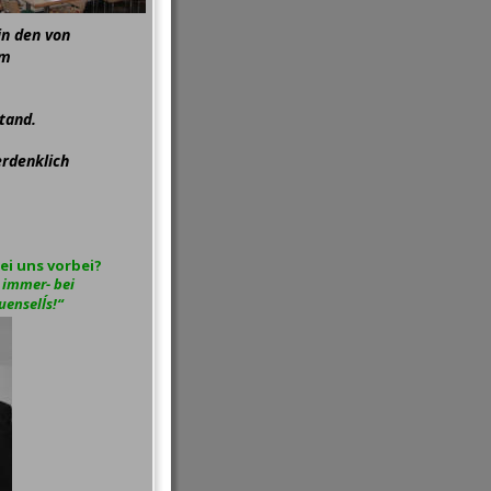
in den von 
m 
tand.
rdenklich 
i uns vorbei? 
 immer- bei 
ensell´s!“