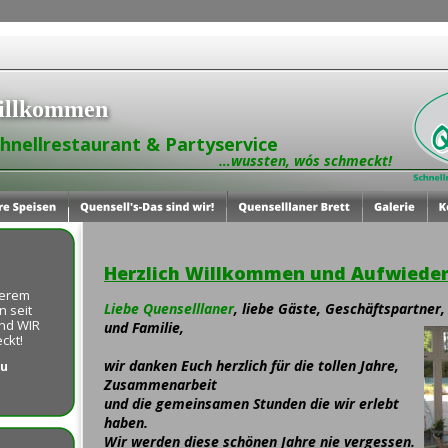
illkommen
chnellrestaurant & Partyservice
                                                           …wussten, wo´s schmeckt!
Herzlich Willkommen und Aufwiede
serem 
Liebe Quenselllaner
, liebe Gäste, Geschäftspartner,
 seit 
nd WIR 
und Familie,
ckt!
wir danken Euch herzlich für die tollen Jahre, 
u 
Zusammenarbeit 
und die gemeinsamen Stunden die wir erlebt 
haben.
Wir werden diese schönen Jahre nie vergessen.