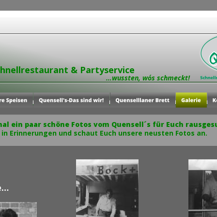
chnellrestaurant & Partyservice
                                                           …wussten, wo´s schmeckt!
al ein paar schöne Fotos vom Quensell´s für Euch rausgesu
 in Erinnerungen und schaut Euch unsere neusten Fotos an. 
 
e…