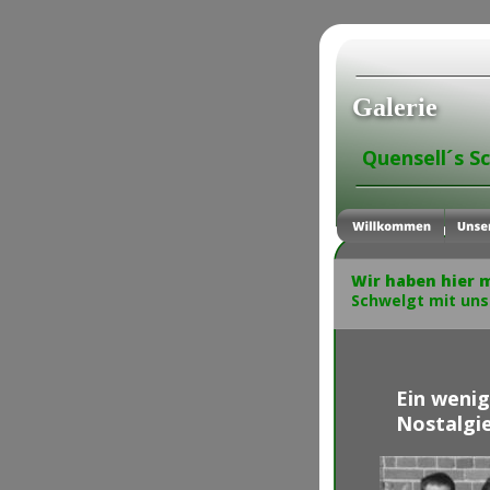
Galerie
Quensell´s S
                       
Wir haben hier m
Schwelgt mit uns
Ein wenig
Nostalgi